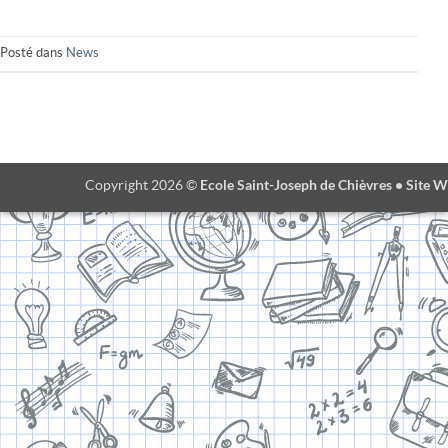
Posté dans
News
Ecole Saint-Joseph de Chièvres • Site W
Copyright 2026 ©