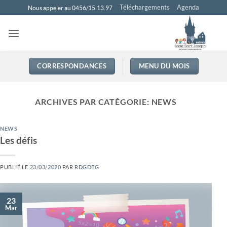
Passer
Téléchargements
Agenda
Nous appeler au 0456/15.13.97
au
contenu
CORRESPONDANCES
MENU DU MOIS
ARCHIVES PAR CATÉGORIE:
NEWS
NEWS
Les défis
PUBLIÉ LE
23/03/2020
PAR
RDGDEG
23
Mar