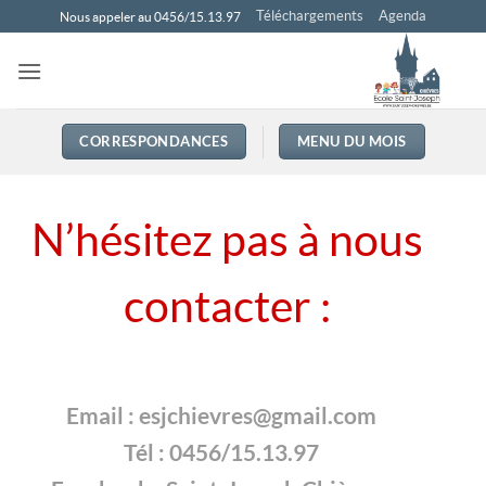
Passer
Téléchargements
Agenda
Nous appeler au 0456/15.13.97
au
contenu
CORRESPONDANCES
MENU DU MOIS
N’hésitez pas à nous
contacter :
Email : esjchievres@gmail.com
Tél : 0456/15.13.97