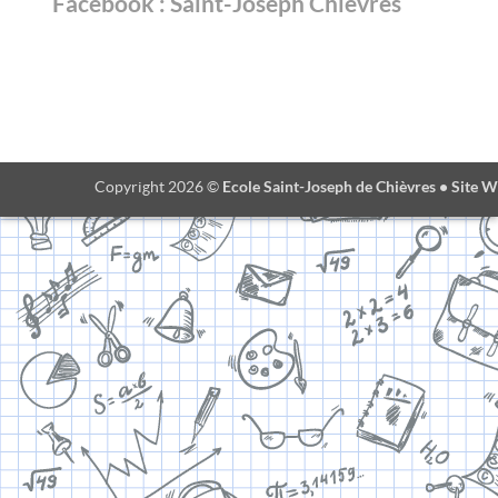
Facebook : Saint-Joseph Chièvres
Ecole Saint-Joseph de Chièvres • Site W
Copyright 2026 ©