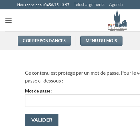
Passer
Téléchargements
Agenda
Nous appeler au 0456/15.13.97
au
contenu
CORRESPONDANCES
MENU DU MOIS
Ce contenu est protégé par un mot de passe. Pour le voi
passe ci-dessous :
Mot de passe :