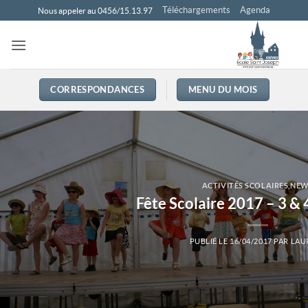
Passer
Téléchargements
Agenda
Nous appeler au 0456/15.13.97
au
contenu
CORRESPONDANCES
MENU DU MOIS
ACTIVITÉS SCOLAIRES
,
NEW
Fête Scolaire 2017 – 3 & 
PUBLIÉ LE
16/04/2017
PAR
LAU